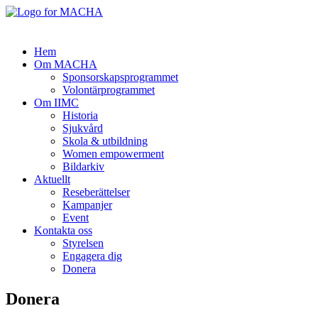
Hem
Om MACHA
Sponsorskapsprogrammet
Volontärprogrammet
Om IIMC
Historia
Sjukvård
Skola & utbildning
Women empowerment
Bildarkiv
Aktuellt
Reseberättelser
Kampanjer
Event
Kontakta oss
Styrelsen
Engagera dig
Donera
Donera